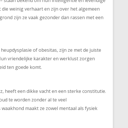
n – staan bekend om hun intelligentie en levendige
 die weinig verhaart en zijn over het algemeen
grond zijn ze vaak gezonder dan rassen met een
updysplasie of obesitas, zijn ze met de juiste
Hun vriendelijke karakter en werklust zorgen
heid ten goede komt.
, heeft een dikke vacht en een sterke constitutie.
 oud te worden zonder al te veel
 waakhond maakt ze zowel mentaal als fysiek