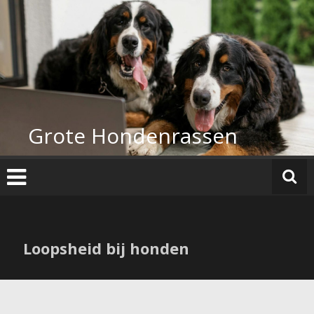
Ga
naar
de
inhoud
Grote Hondenrassen
Loopsheid bij honden