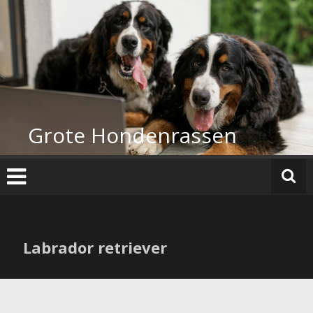
Ga
naar
de
inhoud
Grote Hondenrassen
Labrador retriever